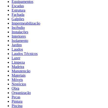
Equipamentos
Escadas
Estrutura
Fachada
Galpões
Impermeabilização
Incêndio
Instalações
Interiores
Isolamento
Jardim
Laudos
Laudos Técnicos
Lazer
Limpeza
Madeira
Manutenção
Materiais
Móveis
Negócios
Obra
Organização
Peças
Pintura
Piscina