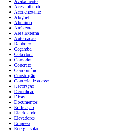
Acabamento
Acessibilidade
Aconchegante
Aluguel
Alumínio
Ambiente
Área Externa
Automação
Banheiro
Caçamba
Cobertura
Cômodos
Concreto
Condomínio
Construção
Controle de acesso
Decoração
Demolição
Dicas
Documentos
Edificação
Eletricidade
Elevadores
Empresa
Energia solar