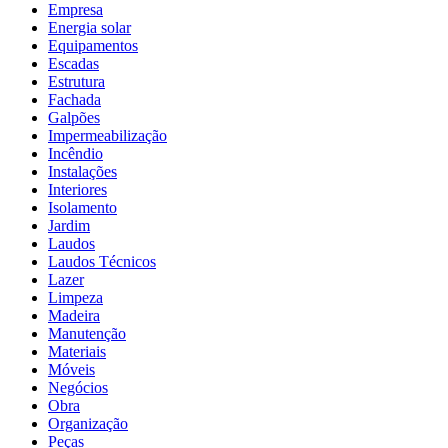
Empresa
Energia solar
Equipamentos
Escadas
Estrutura
Fachada
Galpões
Impermeabilização
Incêndio
Instalações
Interiores
Isolamento
Jardim
Laudos
Laudos Técnicos
Lazer
Limpeza
Madeira
Manutenção
Materiais
Móveis
Negócios
Obra
Organização
Peças