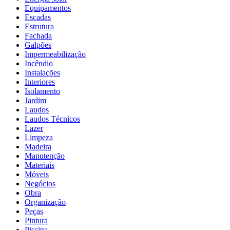
Equipamentos
Escadas
Estrutura
Fachada
Galpões
Impermeabilização
Incêndio
Instalações
Interiores
Isolamento
Jardim
Laudos
Laudos Técnicos
Lazer
Limpeza
Madeira
Manutenção
Materiais
Móveis
Negócios
Obra
Organização
Peças
Pintura
Piscina