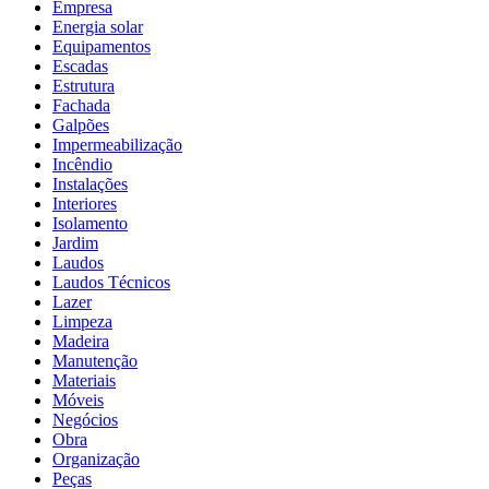
Empresa
Energia solar
Equipamentos
Escadas
Estrutura
Fachada
Galpões
Impermeabilização
Incêndio
Instalações
Interiores
Isolamento
Jardim
Laudos
Laudos Técnicos
Lazer
Limpeza
Madeira
Manutenção
Materiais
Móveis
Negócios
Obra
Organização
Peças