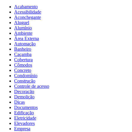
Acabamento
Acessibilidade
Aconchegante
Aluguel
Alumínio
Ambiente
Área Externa
Automação
Banheiro
Caçamba
Cobertura
Cômodos
Concreto
Condomínio
Construção
Controle de acesso
Decoração
Demolição
Dicas
Documentos
Edificação
Eletricidade
Elevadores
Empresa