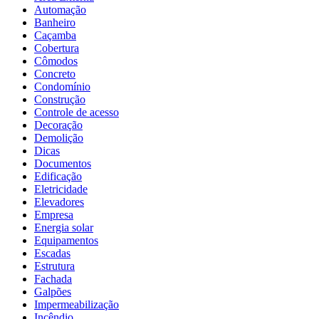
Automação
Banheiro
Caçamba
Cobertura
Cômodos
Concreto
Condomínio
Construção
Controle de acesso
Decoração
Demolição
Dicas
Documentos
Edificação
Eletricidade
Elevadores
Empresa
Energia solar
Equipamentos
Escadas
Estrutura
Fachada
Galpões
Impermeabilização
Incêndio