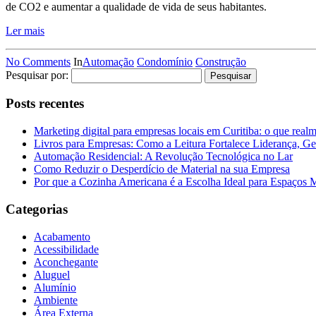
de CO2 e aumentar a qualidade de vida de seus habitantes.
Ler mais
No Comments
In
Automação
Condomínio
Construção
Pesquisar por:
Posts recentes
Marketing digital para empresas locais em Curitiba: o que real
Livros para Empresas: Como a Leitura Fortalece Liderança, Ge
Automação Residencial: A Revolução Tecnológica no Lar
Como Reduzir o Desperdício de Material na sua Empresa
Por que a Cozinha Americana é a Escolha Ideal para Espaços
Categorias
Acabamento
Acessibilidade
Aconchegante
Aluguel
Alumínio
Ambiente
Área Externa