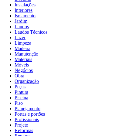
Instalações
Interiores
Isolamento
Jardim
Laudos
Laudos Técnicos
Lazer
Limpeza
Madeira
Manutenção
Materiais
Móveis
Negócios
Obra
Organização
Peças
Pintura
Piscina
Piso
Planejamento
Portas e portões
Profissionais
Projeto
Reformas
Reparos