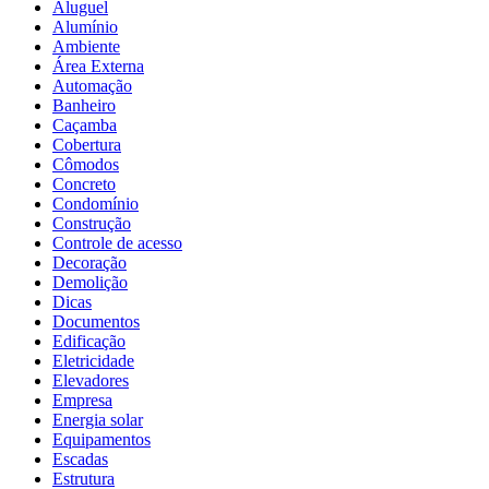
Aluguel
Alumínio
Ambiente
Área Externa
Automação
Banheiro
Caçamba
Cobertura
Cômodos
Concreto
Condomínio
Construção
Controle de acesso
Decoração
Demolição
Dicas
Documentos
Edificação
Eletricidade
Elevadores
Empresa
Energia solar
Equipamentos
Escadas
Estrutura