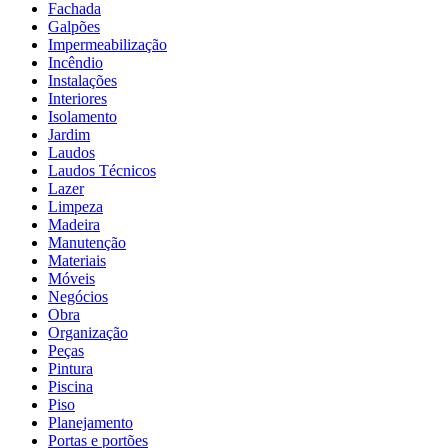
Fachada
Galpões
Impermeabilização
Incêndio
Instalações
Interiores
Isolamento
Jardim
Laudos
Laudos Técnicos
Lazer
Limpeza
Madeira
Manutenção
Materiais
Móveis
Negócios
Obra
Organização
Peças
Pintura
Piscina
Piso
Planejamento
Portas e portões