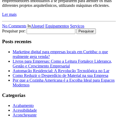
empreendedores imobiliários a se prepararem para atender os mais
diferentes projetos arquitetônicos, utilizando máquinas eficientes.
Ler mais
No Comments
In
Aluguel
Equipamentos
Serviços
Pesquisar por:
Posts recentes
Marketing digital para empresas locais em Curitiba: o que
realmente gera venda?
Livros para Empresas: Como a Leitura Fortalece Liderança,
Gestão e Crescimento Empresarial
Automação Residencial: A Revolução Tecnológica no Lar
Como Reduzir o Desperdício de Material na sua Empresa
Por que a Cozinha Americana é a Escolha Ideal para Espaços
Modernos
Categorias
Acabamento
Acessibilidade
Aconchegante