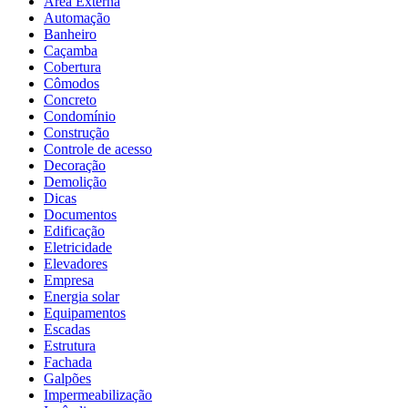
Área Externa
Automação
Banheiro
Caçamba
Cobertura
Cômodos
Concreto
Condomínio
Construção
Controle de acesso
Decoração
Demolição
Dicas
Documentos
Edificação
Eletricidade
Elevadores
Empresa
Energia solar
Equipamentos
Escadas
Estrutura
Fachada
Galpões
Impermeabilização