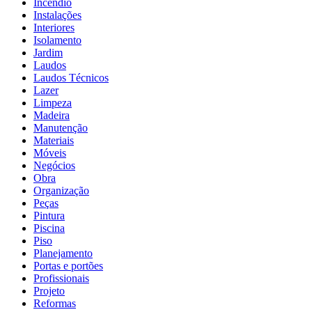
Incêndio
Instalações
Interiores
Isolamento
Jardim
Laudos
Laudos Técnicos
Lazer
Limpeza
Madeira
Manutenção
Materiais
Móveis
Negócios
Obra
Organização
Peças
Pintura
Piscina
Piso
Planejamento
Portas e portões
Profissionais
Projeto
Reformas