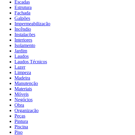
Escadas
Estrutura
Fachada
Galpões
Impermeabilização
Incêndio
Instalações
Interiores
Isolamento
Jardim
Laudos
Laudos Técnicos
Lazer
Limpeza
Madeira
Manutenção
Materiais
Móveis
Negócios
Obra
Organização
Peças
Pintura
Piscina
Piso