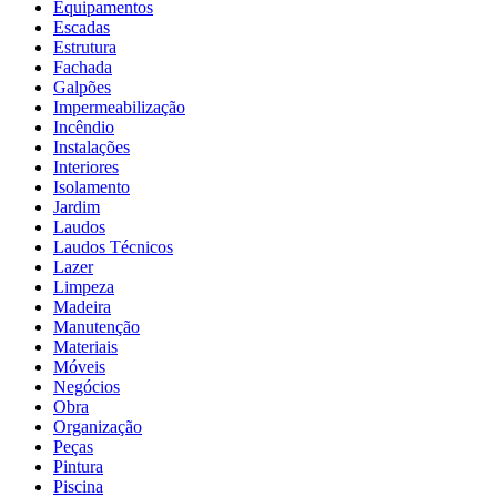
Equipamentos
Escadas
Estrutura
Fachada
Galpões
Impermeabilização
Incêndio
Instalações
Interiores
Isolamento
Jardim
Laudos
Laudos Técnicos
Lazer
Limpeza
Madeira
Manutenção
Materiais
Móveis
Negócios
Obra
Organização
Peças
Pintura
Piscina