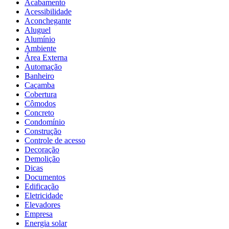
Acabamento
Acessibilidade
Aconchegante
Aluguel
Alumínio
Ambiente
Área Externa
Automação
Banheiro
Caçamba
Cobertura
Cômodos
Concreto
Condomínio
Construção
Controle de acesso
Decoração
Demolição
Dicas
Documentos
Edificação
Eletricidade
Elevadores
Empresa
Energia solar