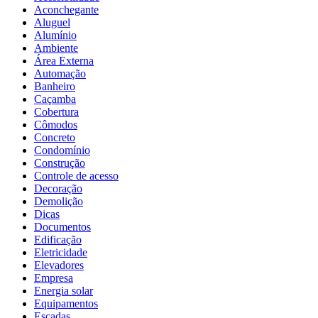
Aconchegante
Aluguel
Alumínio
Ambiente
Área Externa
Automação
Banheiro
Caçamba
Cobertura
Cômodos
Concreto
Condomínio
Construção
Controle de acesso
Decoração
Demolição
Dicas
Documentos
Edificação
Eletricidade
Elevadores
Empresa
Energia solar
Equipamentos
Escadas