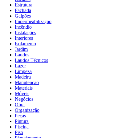
Estrutura
Fachada
Galpões
Impermeabilização
Incêndio
Instalações
Interiores
Isolamento
Jardim
Laudos
Laudos Técnicos
Lazer
Limpeza
Madeira
Manutenção
Materiais
Móveis
Negócios
Obra
Organização
Peças
Pintura
Piscina
Piso
Planejamento