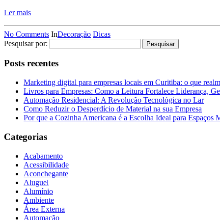
Ler mais
No Comments
In
Decoração
Dicas
Pesquisar por:
Posts recentes
Marketing digital para empresas locais em Curitiba: o que real
Livros para Empresas: Como a Leitura Fortalece Liderança, Ge
Automação Residencial: A Revolução Tecnológica no Lar
Como Reduzir o Desperdício de Material na sua Empresa
Por que a Cozinha Americana é a Escolha Ideal para Espaços
Categorias
Acabamento
Acessibilidade
Aconchegante
Aluguel
Alumínio
Ambiente
Área Externa
Automação