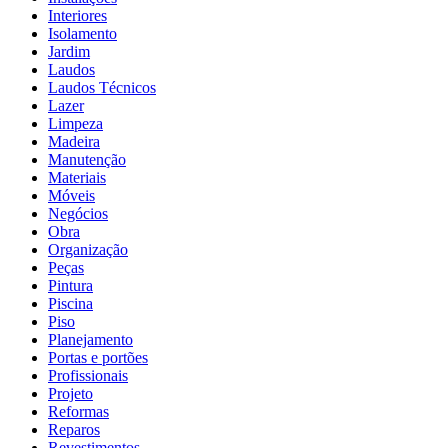
Interiores
Isolamento
Jardim
Laudos
Laudos Técnicos
Lazer
Limpeza
Madeira
Manutenção
Materiais
Móveis
Negócios
Obra
Organização
Peças
Pintura
Piscina
Piso
Planejamento
Portas e portões
Profissionais
Projeto
Reformas
Reparos
Revestimentos