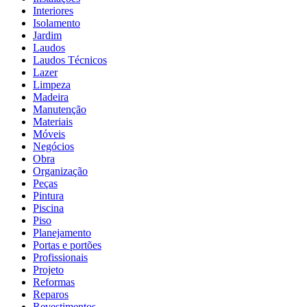
Interiores
Isolamento
Jardim
Laudos
Laudos Técnicos
Lazer
Limpeza
Madeira
Manutenção
Materiais
Móveis
Negócios
Obra
Organização
Peças
Pintura
Piscina
Piso
Planejamento
Portas e portões
Profissionais
Projeto
Reformas
Reparos
Revestimentos