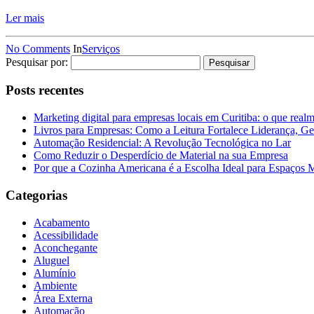
Ler mais
No Comments
In
Serviços
Pesquisar por:
Posts recentes
Marketing digital para empresas locais em Curitiba: o que real
Livros para Empresas: Como a Leitura Fortalece Liderança, Ge
Automação Residencial: A Revolução Tecnológica no Lar
Como Reduzir o Desperdício de Material na sua Empresa
Por que a Cozinha Americana é a Escolha Ideal para Espaços
Categorias
Acabamento
Acessibilidade
Aconchegante
Aluguel
Alumínio
Ambiente
Área Externa
Automação