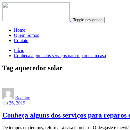
Toggle navigation
Home
Quem Somos
Contato
Início
Conheça alguns dos serviços para reparos em casa
Tag aquecedor solar
Redator
jan 26, 2019
Conheça alguns dos serviços para reparos 
De tempos em tempos, reformar à casa é preciso. O desgaste é inevit