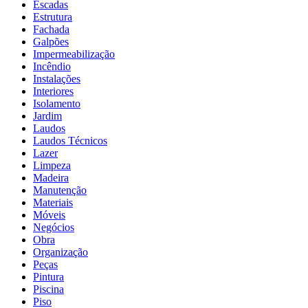
Escadas
Estrutura
Fachada
Galpões
Impermeabilização
Incêndio
Instalações
Interiores
Isolamento
Jardim
Laudos
Laudos Técnicos
Lazer
Limpeza
Madeira
Manutenção
Materiais
Móveis
Negócios
Obra
Organização
Peças
Pintura
Piscina
Piso