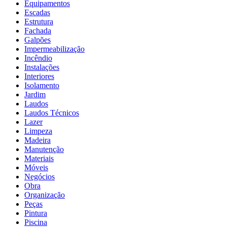
Equipamentos
Escadas
Estrutura
Fachada
Galpões
Impermeabilização
Incêndio
Instalações
Interiores
Isolamento
Jardim
Laudos
Laudos Técnicos
Lazer
Limpeza
Madeira
Manutenção
Materiais
Móveis
Negócios
Obra
Organização
Peças
Pintura
Piscina