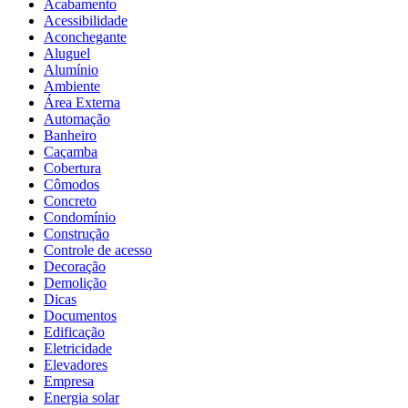
Acabamento
Acessibilidade
Aconchegante
Aluguel
Alumínio
Ambiente
Área Externa
Automação
Banheiro
Caçamba
Cobertura
Cômodos
Concreto
Condomínio
Construção
Controle de acesso
Decoração
Demolição
Dicas
Documentos
Edificação
Eletricidade
Elevadores
Empresa
Energia solar