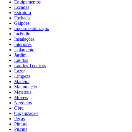
Equipamentos
Escadas
Estrutura
Fachada
Galpões
Impermeabilização
Incêndio
Instalações
Interiores
Isolamento
Jardim
Laudos
Laudos Técnicos
Lazer
Limpeza
Madeira
Manutenção
Materiais
Móveis
Negócios
Obra
Organização
Peças
Pintura
Piscina