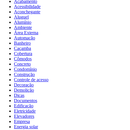
Acabamento
Acessibilidade
Aconchegante
Aluguel
Alumínio
Ambiente
Área Externa
Automação
Banheiro
Caçamba
Cobertura
Cômodos
Concreto
Condomínio
Construção
Controle de acesso
Decoração
Demolição
Dicas
Documentos
Edificação
Eletricidade
Elevadores
Empresa
Energia solar