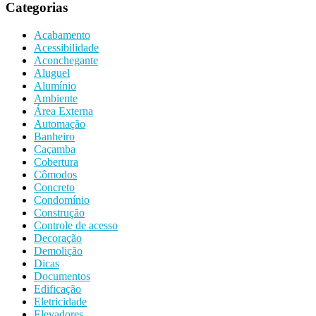
Categorias
Acabamento
Acessibilidade
Aconchegante
Aluguel
Alumínio
Ambiente
Área Externa
Automação
Banheiro
Caçamba
Cobertura
Cômodos
Concreto
Condomínio
Construção
Controle de acesso
Decoração
Demolição
Dicas
Documentos
Edificação
Eletricidade
Elevadores