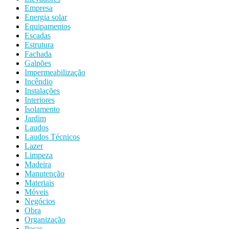
Empresa
Energia solar
Equipamentos
Escadas
Estrutura
Fachada
Galpões
Impermeabilização
Incêndio
Instalações
Interiores
Isolamento
Jardim
Laudos
Laudos Técnicos
Lazer
Limpeza
Madeira
Manutenção
Materiais
Móveis
Negócios
Obra
Organização
Peças