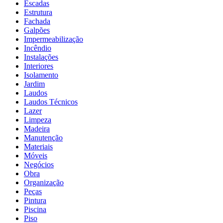
Escadas
Estrutura
Fachada
Galpões
Impermeabilização
Incêndio
Instalações
Interiores
Isolamento
Jardim
Laudos
Laudos Técnicos
Lazer
Limpeza
Madeira
Manutenção
Materiais
Móveis
Negócios
Obra
Organização
Peças
Pintura
Piscina
Piso