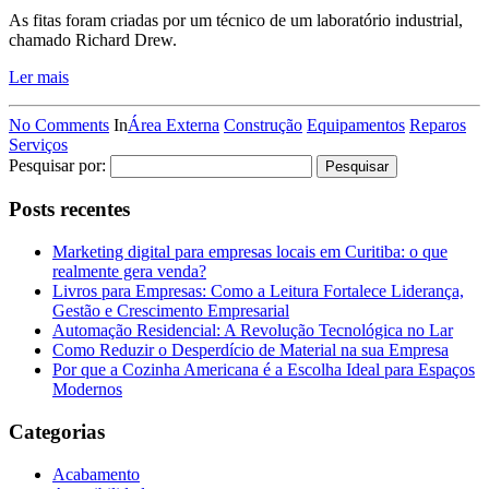
As fitas foram criadas por um técnico de um laboratório industrial,
chamado Richard Drew.
Ler mais
No Comments
In
Área Externa
Construção
Equipamentos
Reparos
Serviços
Pesquisar por:
Posts recentes
Marketing digital para empresas locais em Curitiba: o que
realmente gera venda?
Livros para Empresas: Como a Leitura Fortalece Liderança,
Gestão e Crescimento Empresarial
Automação Residencial: A Revolução Tecnológica no Lar
Como Reduzir o Desperdício de Material na sua Empresa
Por que a Cozinha Americana é a Escolha Ideal para Espaços
Modernos
Categorias
Acabamento