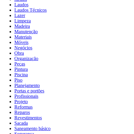
Laudos
Laudos Técnicos
Lazer
Limpeza
Madeira
Manutenção
Materiais
Móveis
Negócios
Obra
Organização
Peças
Pintura
Piscina
Piso
Planejamento
Portas e portões
Profissionais
Projeto
Reformas
Reparos
Revestimentos
Sacada
Saneamento básico
Segurança