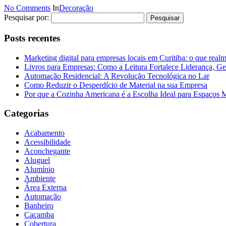
No Comments
In
Decoração
Pesquisar por:
Posts recentes
Marketing digital para empresas locais em Curitiba: o que real
Livros para Empresas: Como a Leitura Fortalece Liderança, Ge
Automação Residencial: A Revolução Tecnológica no Lar
Como Reduzir o Desperdício de Material na sua Empresa
Por que a Cozinha Americana é a Escolha Ideal para Espaços
Categorias
Acabamento
Acessibilidade
Aconchegante
Aluguel
Alumínio
Ambiente
Área Externa
Automação
Banheiro
Caçamba
Cobertura