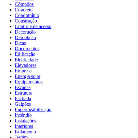
Cômodos
Concreto
Condomínio
Construção
Controle de acesso
Decoração
Demolição
Dicas
Documentos
Edificação
Eletricidade
Elevadores
Empresa
Energia solar
Equipamentos
Escadas
Estrutura
Fachada
Galpões
Impermeabilização
Incêndio
Instalações
Interiores
Isolamento
Jardim