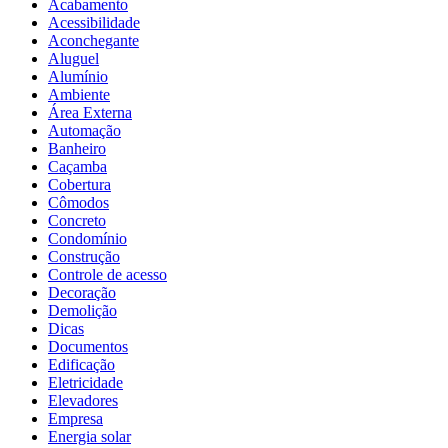
Acabamento
Acessibilidade
Aconchegante
Aluguel
Alumínio
Ambiente
Área Externa
Automação
Banheiro
Caçamba
Cobertura
Cômodos
Concreto
Condomínio
Construção
Controle de acesso
Decoração
Demolição
Dicas
Documentos
Edificação
Eletricidade
Elevadores
Empresa
Energia solar