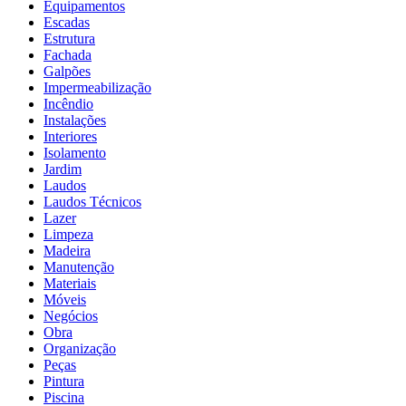
Equipamentos
Escadas
Estrutura
Fachada
Galpões
Impermeabilização
Incêndio
Instalações
Interiores
Isolamento
Jardim
Laudos
Laudos Técnicos
Lazer
Limpeza
Madeira
Manutenção
Materiais
Móveis
Negócios
Obra
Organização
Peças
Pintura
Piscina