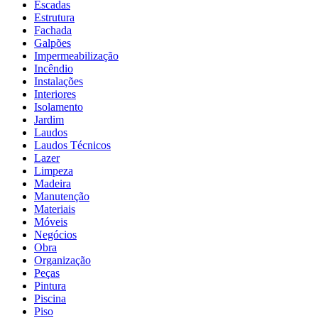
Escadas
Estrutura
Fachada
Galpões
Impermeabilização
Incêndio
Instalações
Interiores
Isolamento
Jardim
Laudos
Laudos Técnicos
Lazer
Limpeza
Madeira
Manutenção
Materiais
Móveis
Negócios
Obra
Organização
Peças
Pintura
Piscina
Piso