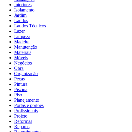
Interiores
Isolamento
Jardim
Laudos
Laudos Técnicos
Lazer
Limpeza
Madeira
Manutenção
Materiais
Móveis
Negócios
Obra
Organização
Peças
Pintura
Piscina
Piso
Planejamento
Portas e portões
Profissionais
Projeto
Reformas
Reparos
Revestimentos