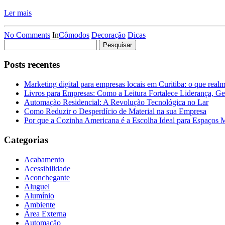
Ler mais
No Comments
In
Cômodos
Decoração
Dicas
Pesquisar
por:
Posts recentes
Marketing digital para empresas locais em Curitiba: o que real
Livros para Empresas: Como a Leitura Fortalece Liderança, Ge
Automação Residencial: A Revolução Tecnológica no Lar
Como Reduzir o Desperdício de Material na sua Empresa
Por que a Cozinha Americana é a Escolha Ideal para Espaços
Categorias
Acabamento
Acessibilidade
Aconchegante
Aluguel
Alumínio
Ambiente
Área Externa
Automação