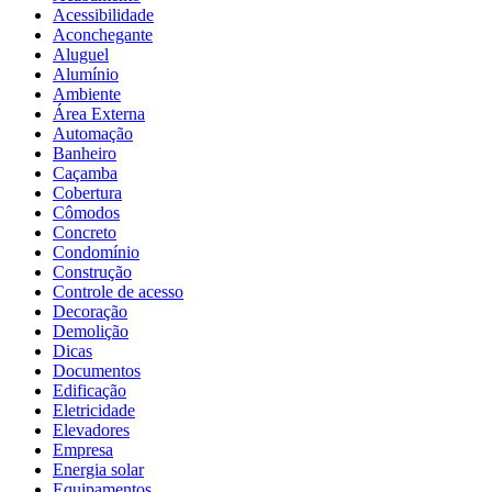
Acessibilidade
Aconchegante
Aluguel
Alumínio
Ambiente
Área Externa
Automação
Banheiro
Caçamba
Cobertura
Cômodos
Concreto
Condomínio
Construção
Controle de acesso
Decoração
Demolição
Dicas
Documentos
Edificação
Eletricidade
Elevadores
Empresa
Energia solar
Equipamentos