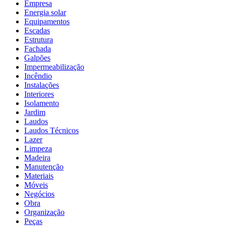
Empresa
Energia solar
Equipamentos
Escadas
Estrutura
Fachada
Galpões
Impermeabilização
Incêndio
Instalações
Interiores
Isolamento
Jardim
Laudos
Laudos Técnicos
Lazer
Limpeza
Madeira
Manutenção
Materiais
Móveis
Negócios
Obra
Organização
Peças