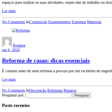
espaços para realizar as suas atividades, sejam elas de trabalho ou dom
Ler mais
No Comments
In
Construção
Equipamentos
Estrutura
Materiais
Redator
jan 6, 2020
Reforma de casas: dicas essenciais
É comum antes de uma reforma a procura por um escritório de engenhar
Ler mais
No Comments
In
Decoração
Reformas
Reparos
Pesquisar por:
Posts recentes