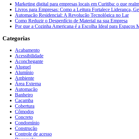
Marketing digital para empresas locais em Curitiba: o que real
Livros para Empresas: Como a Leitura Fortalece Liderança, Ge
Automação Residencial: A Revolução Tecnológica no Lar
Como Reduzir o Desperdício de Material na sua Empresa
Por que a Cozinha Americana é a Escolha Ideal para Espaços
Categorias
Acabamento
Acessibilidade
Aconchegante
Aluguel
Alumínio
Ambiente
Área Externa
Automação
Banheiro
Caçamba
Cobertura
Cômodos
Concreto
Condomínio
Construção
Controle de acesso