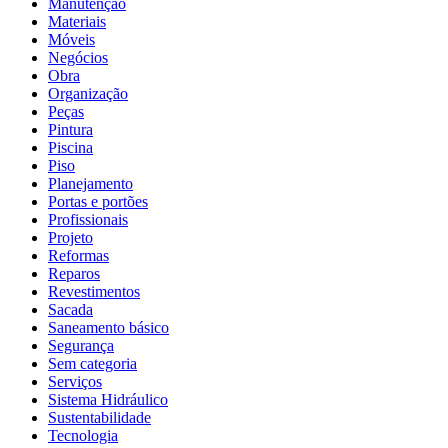
Manutenção
Materiais
Móveis
Negócios
Obra
Organização
Peças
Pintura
Piscina
Piso
Planejamento
Portas e portões
Profissionais
Projeto
Reformas
Reparos
Revestimentos
Sacada
Saneamento básico
Segurança
Sem categoria
Serviços
Sistema Hidráulico
Sustentabilidade
Tecnologia