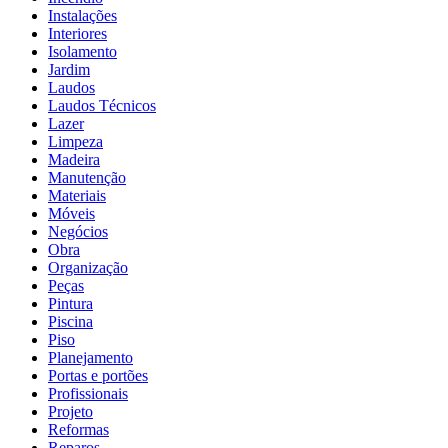
Instalações
Interiores
Isolamento
Jardim
Laudos
Laudos Técnicos
Lazer
Limpeza
Madeira
Manutenção
Materiais
Móveis
Negócios
Obra
Organização
Peças
Pintura
Piscina
Piso
Planejamento
Portas e portões
Profissionais
Projeto
Reformas
Reparos