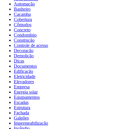
Automação
Banheiro
Caçamba
Cobertura
Cômodos
Concreto
Condomínio
Construção
Controle de acesso
Decoração
Demolição
Dicas
Documentos
Edificação
Eletricidade
Elevadores
Empresa
Energia solar
Equipamentos
Escadas
Estrutura
Fachada
Galpões
Impermeabilização
Incêndio