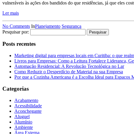
vulneráveis às ações dos bandidos do que residências, já que eles co
Ler mais
No Comments
In
Planejamento
Segurança
Pesquisar por:
Posts recentes
Marketing digital para empresas locais em Curitiba: o que real
Livros para Empresas: Como a Leitura Fortalece Liderança, Ge
Automação Residencial: A Revolução Tecnológica no Lar
Como Reduzir o Desperdício de Material na sua Empresa
Por que a Cozinha Americana é a Escolha Ideal para Espaços
Categorias
Acabamento
Acessibilidade
Aconchegante
Aluguel
Alumínio
Ambiente
Área Externa