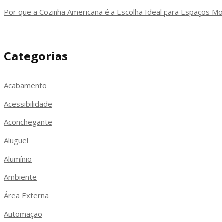
Por que a Cozinha Americana é a Escolha Ideal para Espaços M
Categorias
Acabamento
Acessibilidade
Aconchegante
Aluguel
Alumínio
Ambiente
Área Externa
Automação