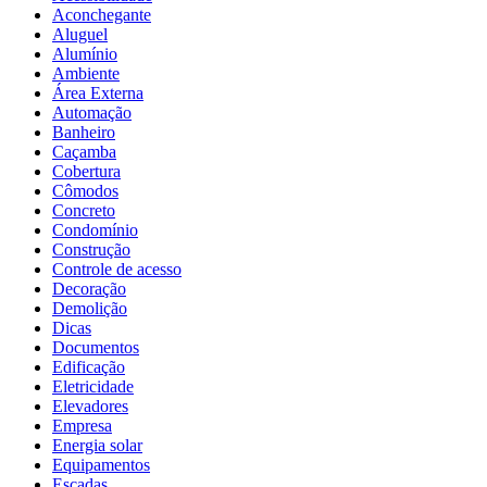
Aconchegante
Aluguel
Alumínio
Ambiente
Área Externa
Automação
Banheiro
Caçamba
Cobertura
Cômodos
Concreto
Condomínio
Construção
Controle de acesso
Decoração
Demolição
Dicas
Documentos
Edificação
Eletricidade
Elevadores
Empresa
Energia solar
Equipamentos
Escadas