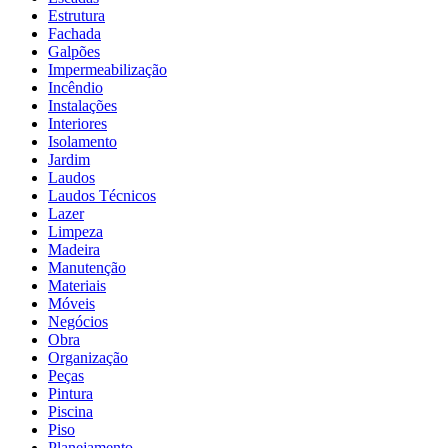
Estrutura
Fachada
Galpões
Impermeabilização
Incêndio
Instalações
Interiores
Isolamento
Jardim
Laudos
Laudos Técnicos
Lazer
Limpeza
Madeira
Manutenção
Materiais
Móveis
Negócios
Obra
Organização
Peças
Pintura
Piscina
Piso
Planejamento