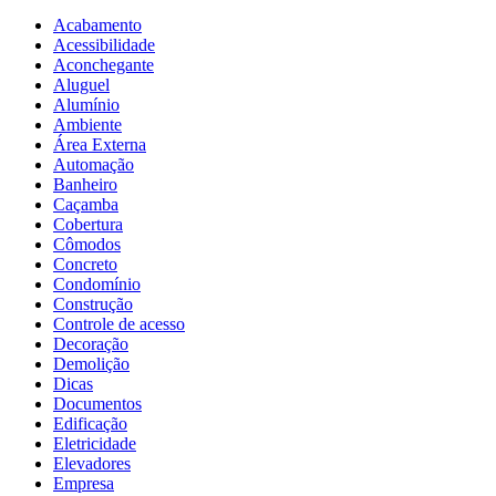
Acabamento
Acessibilidade
Aconchegante
Aluguel
Alumínio
Ambiente
Área Externa
Automação
Banheiro
Caçamba
Cobertura
Cômodos
Concreto
Condomínio
Construção
Controle de acesso
Decoração
Demolição
Dicas
Documentos
Edificação
Eletricidade
Elevadores
Empresa