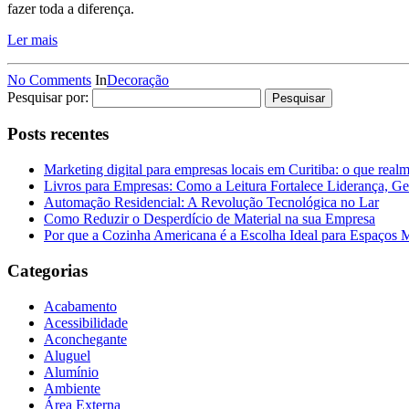
fazer toda a diferença.
Ler mais
No Comments
In
Decoração
Pesquisar por:
Posts recentes
Marketing digital para empresas locais em Curitiba: o que real
Livros para Empresas: Como a Leitura Fortalece Liderança, Ge
Automação Residencial: A Revolução Tecnológica no Lar
Como Reduzir o Desperdício de Material na sua Empresa
Por que a Cozinha Americana é a Escolha Ideal para Espaços
Categorias
Acabamento
Acessibilidade
Aconchegante
Aluguel
Alumínio
Ambiente
Área Externa