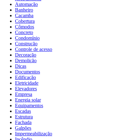
Automação
Banheiro
Caçamba
Cobertura
Cômodos
Concreto
Condomínio
Construção
Controle de acesso
Decoração
Demolição
Dicas
Documentos
Edificação
Eletricidade
Elevadores
Empresa
Energia solar
Equipamentos
Escadas
Estrutura
Fachada
Galpões
Impermeabilização
Incêndio