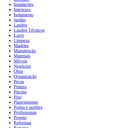
Instalações
Interiores
Isolamento
Jardim
Laudos
Laudos Técnicos
Lazer
Limpeza
Madeira
Manutenção
Materiais
Móveis
Negócios
Obra
Organização
Peças
Pintura
Piscina
Piso
Planejamento
Portas e portões
Profissionais
Projeto
Reformas
Reparos